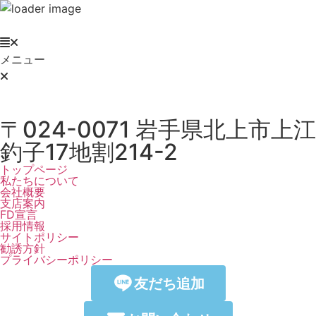
メニュー
〒024-0071 岩手県北上市上江
釣子17地割214-2
トップページ
私たちについて
会社概要
支店案内
FD宣言
採用情報
サイトポリシー
勧誘方針
プライバシーポリシー
友だち追加